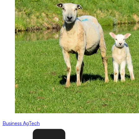
Business
AgTech