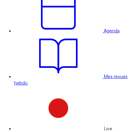
Agenda
Mes revues
hebdo
Live