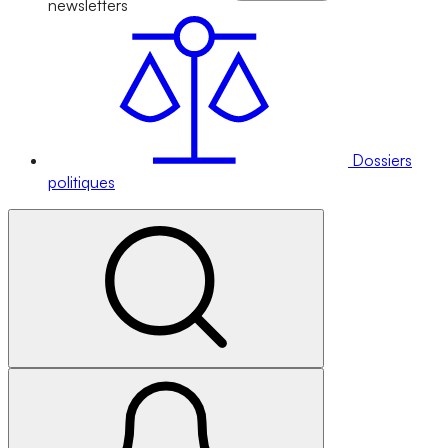
newsletters
Dossiers
politiques