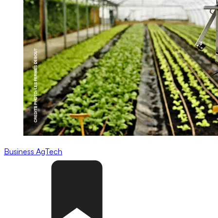
Business
AgTech