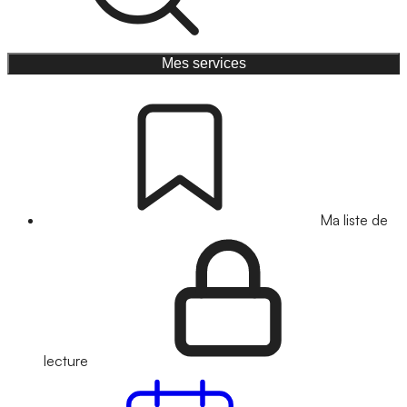
Mes services
Ma liste de
lecture