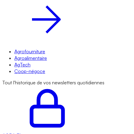
Agrofourniture
Agroalimentaire
AgTech
Coop-négoce
Tout l'historique de vos newsletters quotidiennes