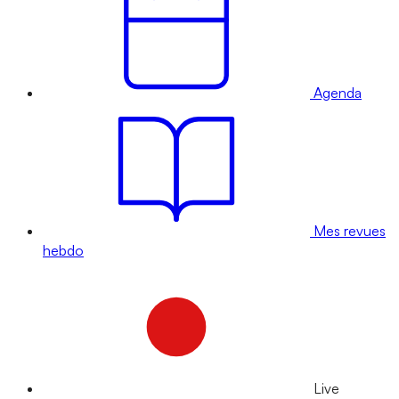
Agenda
Mes revues
hebdo
Live