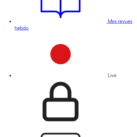
Mes revues
hebdo
Live