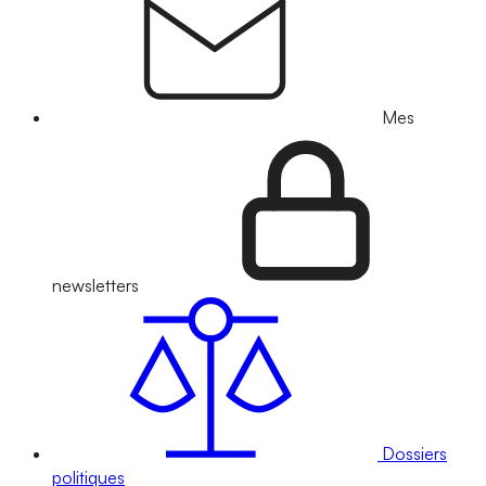
Mes
newsletters
Dossiers
politiques