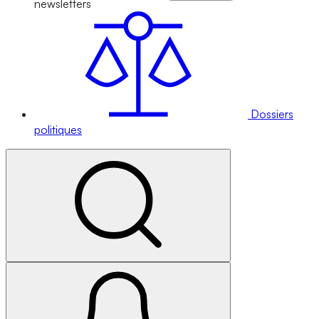
newsletters
Dossiers
politiques