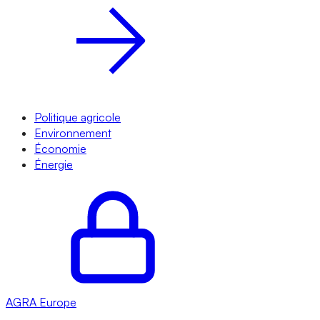
Politique agricole
Environnement
Économie
Énergie
AGRA
Europe