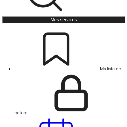
Mes services
Ma liste de
lecture