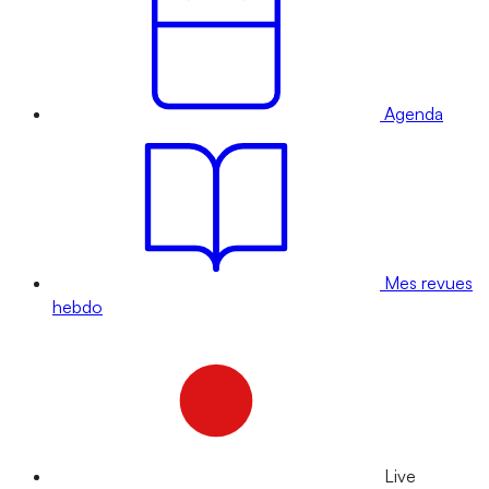
Agenda
Mes revues
hebdo
Live