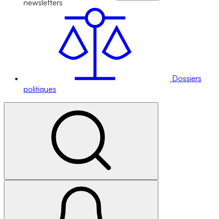
newsletters
Dossiers
politiques