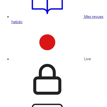
Mes revues
hebdo
Live