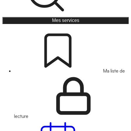
Mes services
Ma liste de
lecture