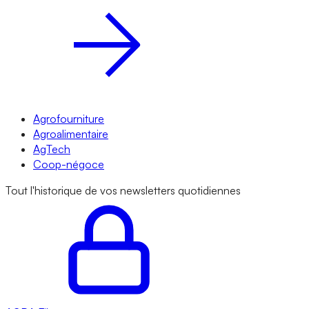
Agrofourniture
Agroalimentaire
AgTech
Coop-négoce
Tout l'historique de vos newsletters quotidiennes