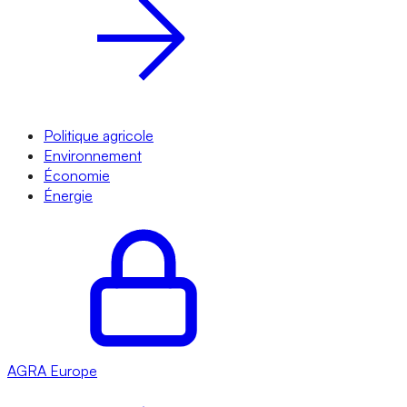
Politique agricole
Environnement
Économie
Énergie
AGRA
Europe