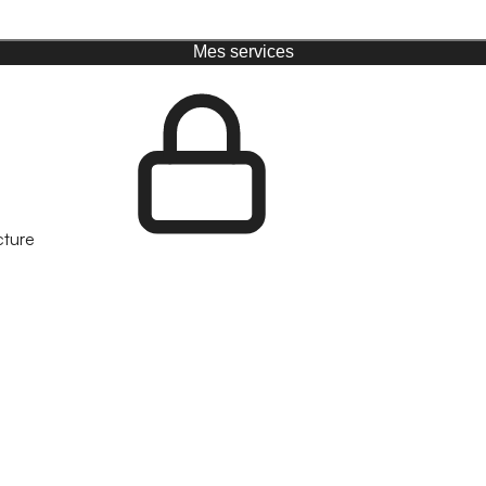
Mes services
cture