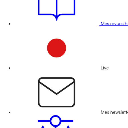
Mes revues 
Live
Mes newslett