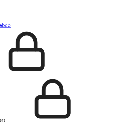
hebdo
ers