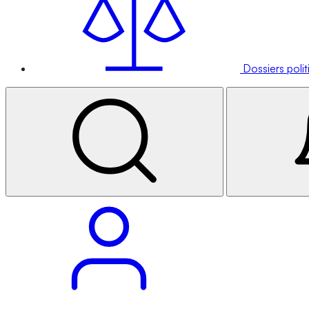
Dossiers poli