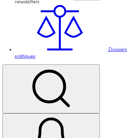
newsletters
Dossiers
politiques