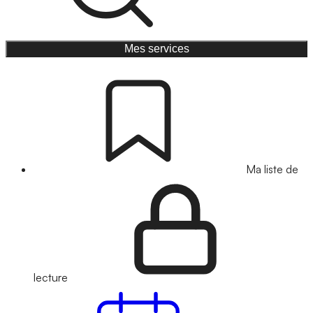
Mes services
Ma liste de
lecture