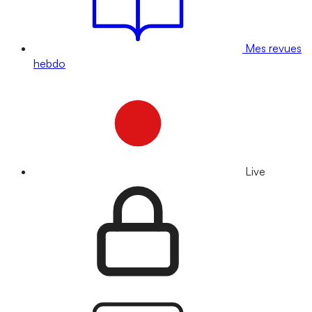
Mes revues
hebdo
Live