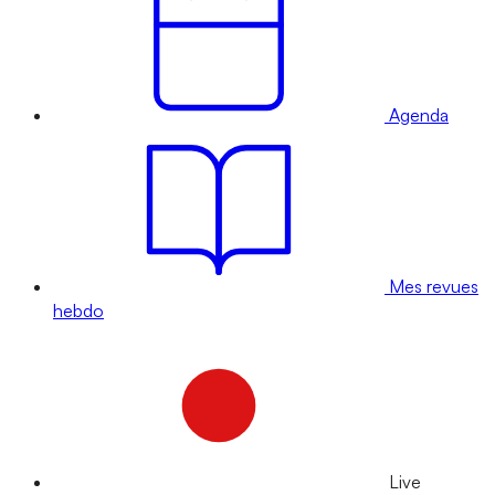
Agenda
Mes revues
hebdo
Live