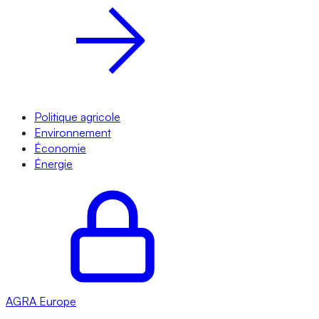
Politique agricole
Environnement
Économie
Énergie
AGRA
Europe