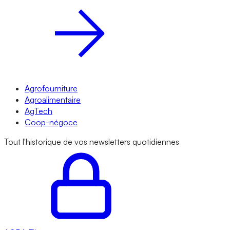
Agrofourniture
Agroalimentaire
AgTech
Coop-négoce
Tout l'historique de vos newsletters quotidiennes