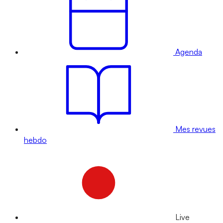
Agenda
Mes revues
hebdo
Live