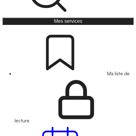
Mes services
Ma liste de
lecture