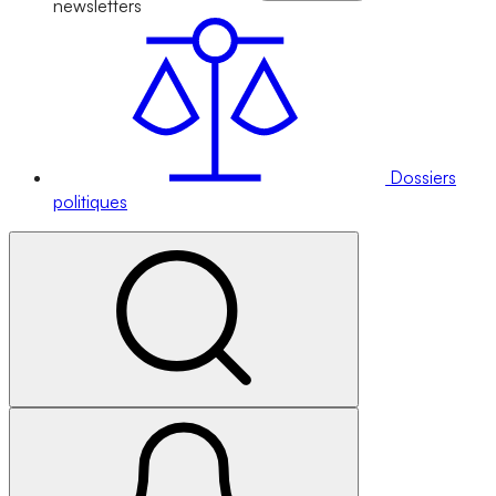
newsletters
Dossiers
politiques