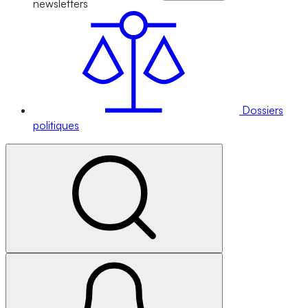
newsletters
Dossiers
politiques