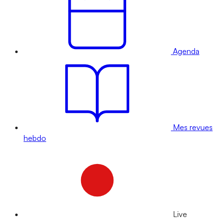
Agenda
Mes revues
hebdo
Live