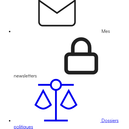
Mes
newsletters
Dossiers
politiques