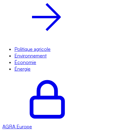
Politique agricole
Environnement
Économie
Énergie
AGRA
Europe