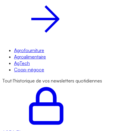
Agrofourniture
Agroalimentaire
AgTech
Coop-négoce
Tout l'historique de vos newsletters quotidiennes