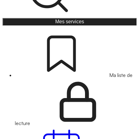
Mes services
Ma liste de
lecture