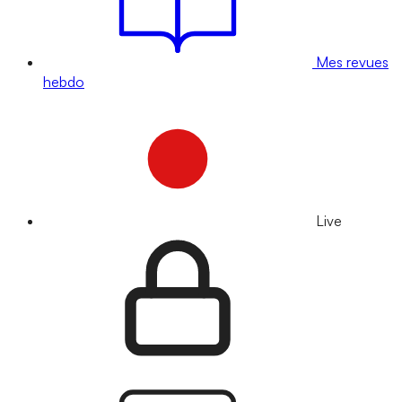
Mes revues
hebdo
Live