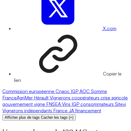
X.com
Copier le
lien
Commission européenne
Cnaoc
IGP
AOC
Somme
FranceAgriMer
Hérault
Vignerons coopérateurs
crise agricole
gouvernement
vigne
FNSEA
Vins IGP
consommateurs
Sitevi
Vignerons indépendants
France
JA
financement
Afficher plus de tags
Cacher les tags
(
+
)