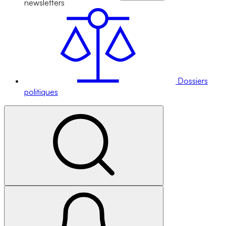
newsletters
Dossiers
politiques