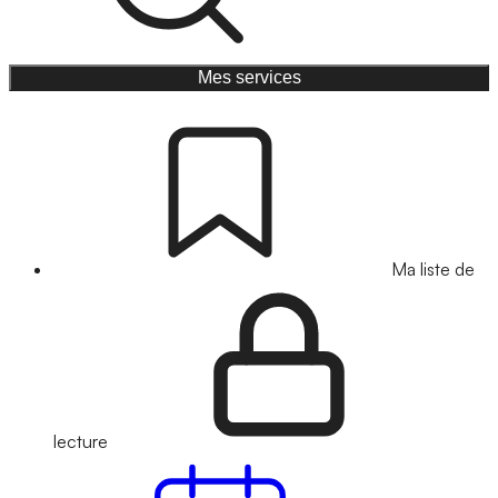
Mes services
Ma liste de
lecture