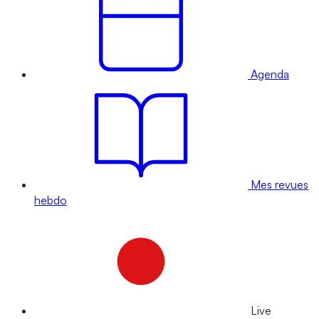
Agenda
Mes revues
hebdo
Live