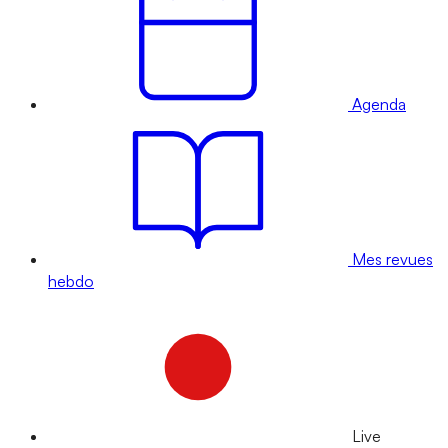
Agenda
Mes revues
hebdo
Live