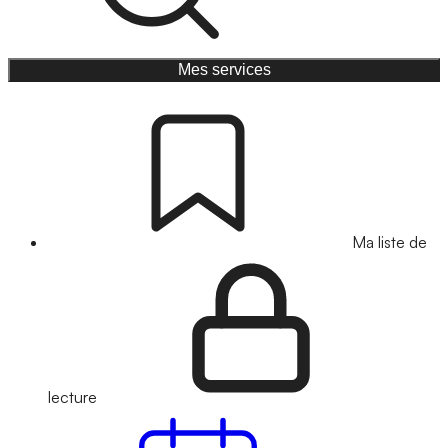
Mes services
Ma liste de
lecture