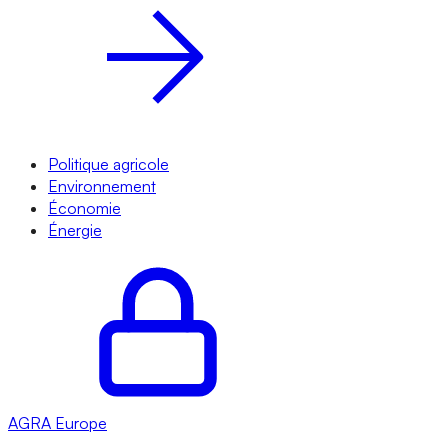
Politique agricole
Environnement
Économie
Énergie
AGRA
Europe