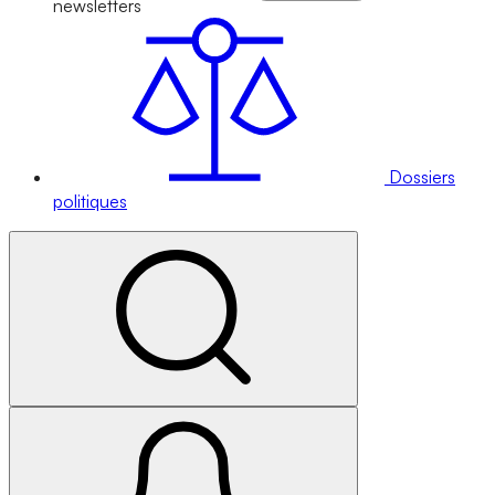
newsletters
Dossiers
politiques