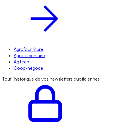
Agrofourniture
Agroalimentaire
AgTech
Coop-négoce
Tout l'historique de vos newsletters quotidiennes