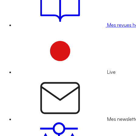
Mes revues 
Live
Mes newslett