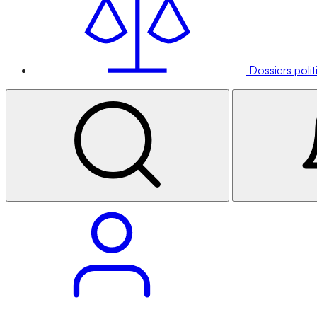
Dossiers poli