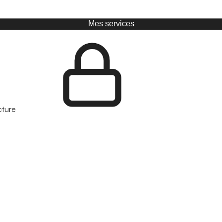
Mes services
cture