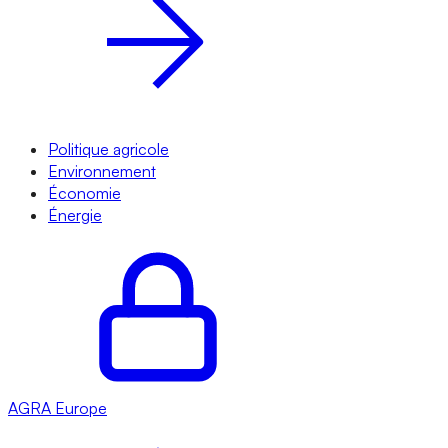
Politique agricole
Environnement
Économie
Énergie
AGRA
Europe