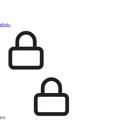
hebdo
ers