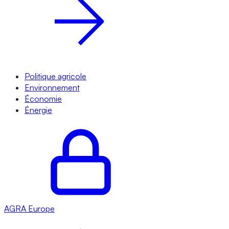
Politique agricole
Environnement
Économie
Énergie
AGRA
Europe