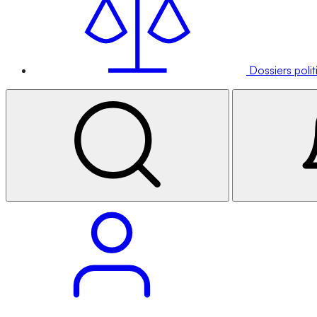
Dossiers poli