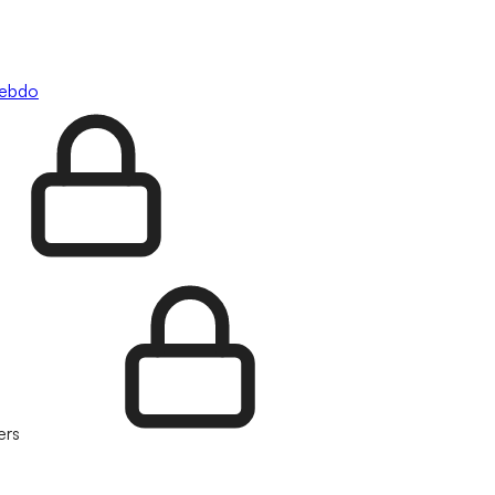
hebdo
ers