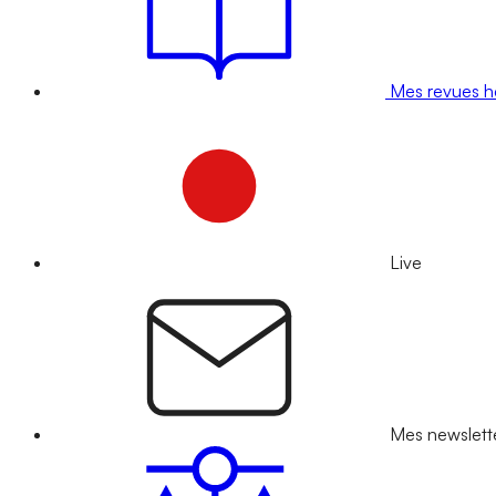
Mes revues 
Live
Mes newslett