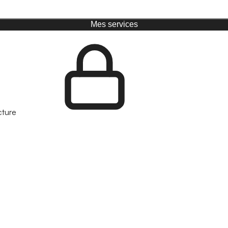
Mes services
cture