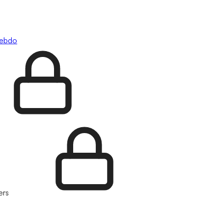
hebdo
ers