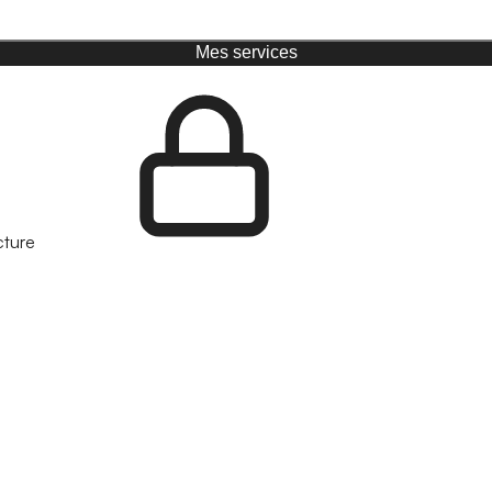
Mes services
cture