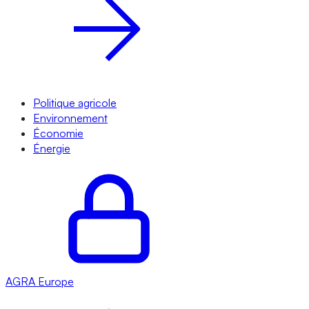
Politique agricole
Environnement
Économie
Énergie
AGRA
Europe