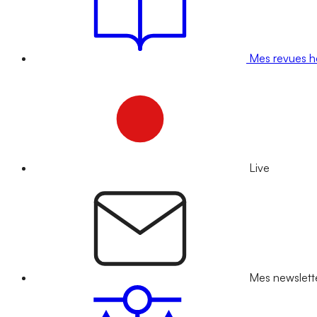
Mes revues 
Live
Mes newslett