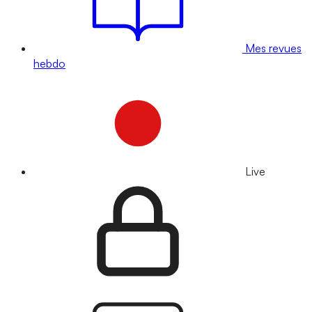
Mes revues
hebdo
Live