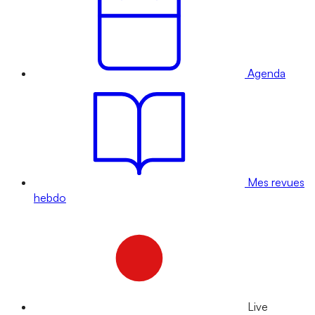
Agenda
Mes revues
hebdo
Live