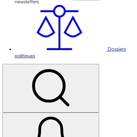
newsletters
Dossiers
politiques