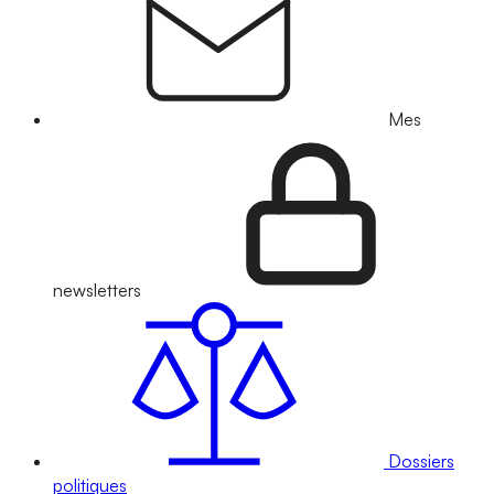
Mes
newsletters
Dossiers
politiques