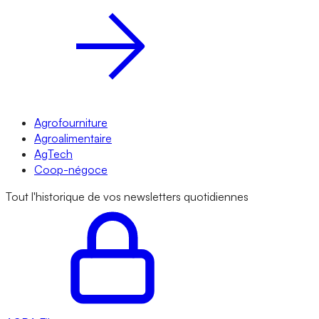
Agrofourniture
Agroalimentaire
AgTech
Coop-négoce
Tout l'historique de vos newsletters quotidiennes