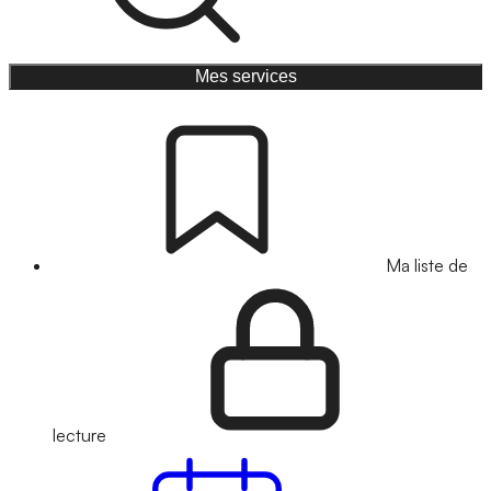
Mes services
Ma liste de
lecture