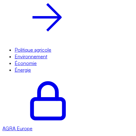
Politique agricole
Environnement
Économie
Énergie
AGRA
Europe