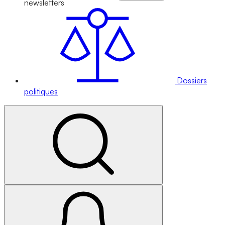
newsletters
Dossiers
politiques