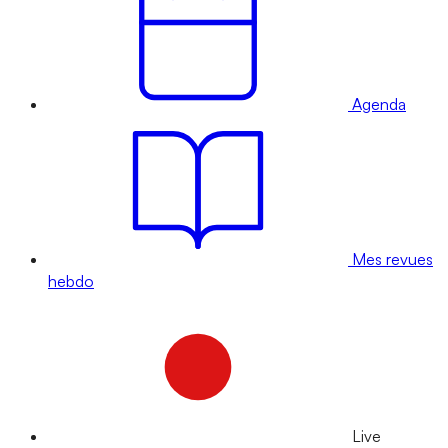
Agenda
Mes revues
hebdo
Live