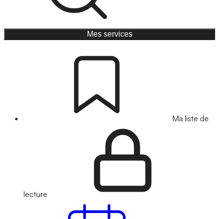
Mes services
Ma liste de
lecture