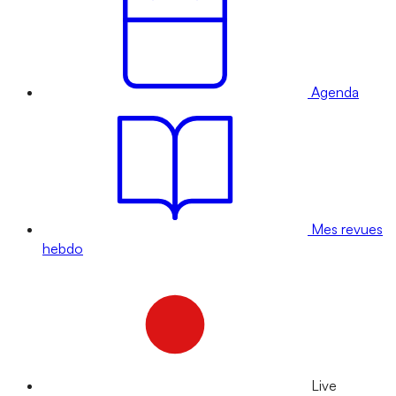
Agenda
Mes revues
hebdo
Live