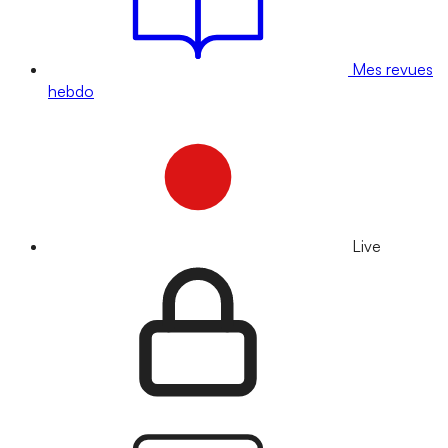
Mes revues
hebdo
Live