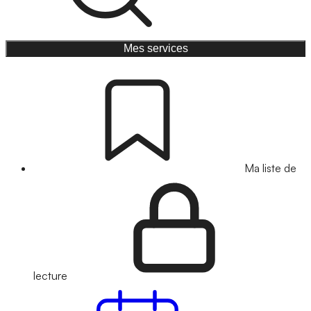
Mes services
Ma liste de
lecture