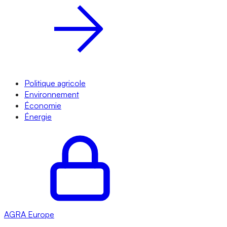
Politique agricole
Environnement
Économie
Énergie
AGRA
Europe