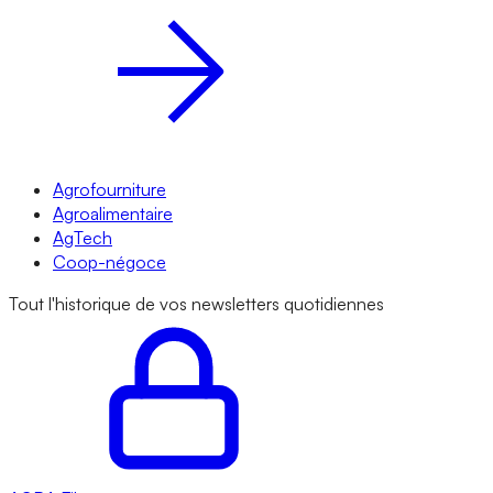
Agrofourniture
Agroalimentaire
AgTech
Coop-négoce
Tout l'historique de vos newsletters quotidiennes