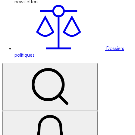
newsletters
Dossiers
politiques