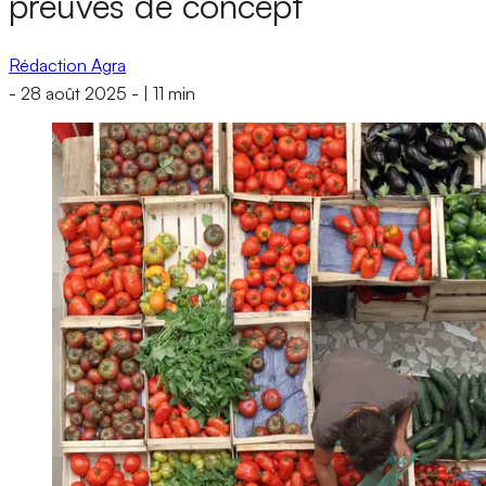
preuves de concept
Rédaction Agra
-
28 août 2025
-
|
11 min