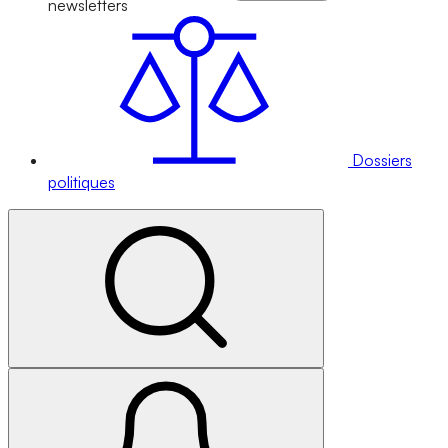
newsletters
Dossiers
politiques