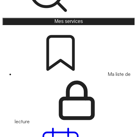
Mes services
Ma liste de
lecture