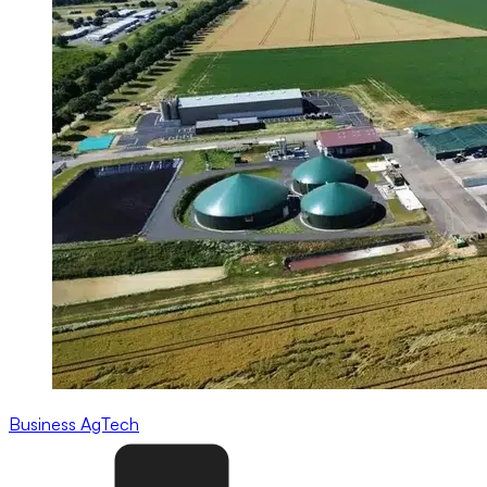
Business
AgTech