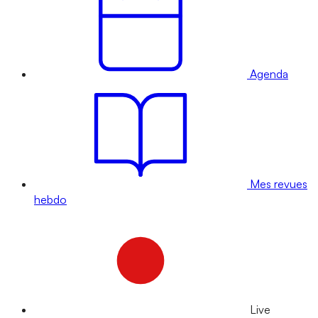
Agenda
Mes revues
hebdo
Live