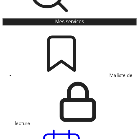
Mes services
Ma liste de
lecture