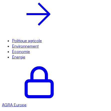
Politique agricole
Environnement
Économie
Énergie
AGRA
Europe