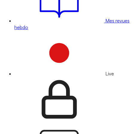
Mes revues
hebdo
Live