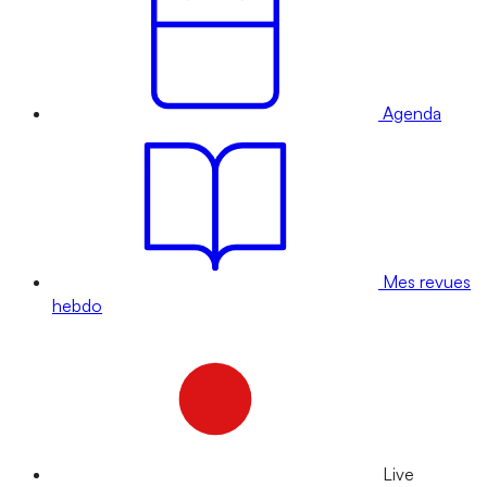
Agenda
Mes revues
hebdo
Live