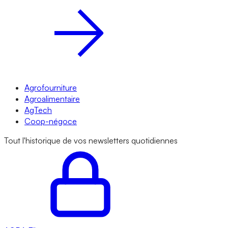
Agrofourniture
Agroalimentaire
AgTech
Coop-négoce
Tout l'historique de vos newsletters quotidiennes