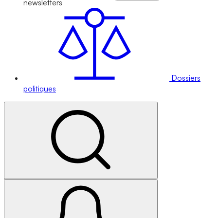
newsletters
Dossiers
politiques