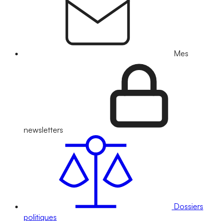
Mes
newsletters
Dossiers
politiques