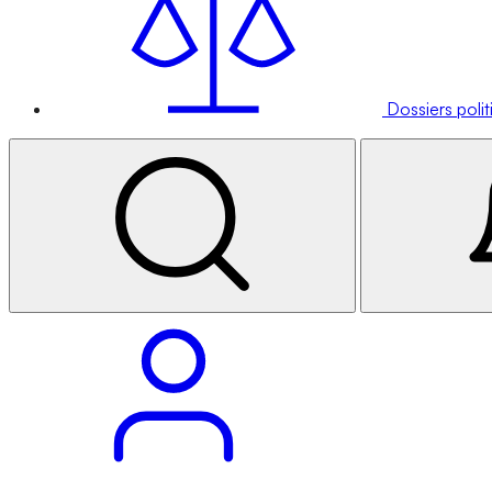
Dossiers poli