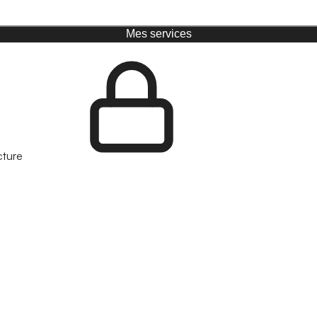
Mes services
cture