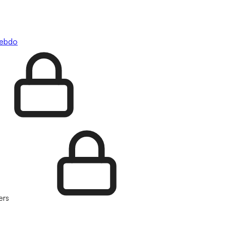
hebdo
ers