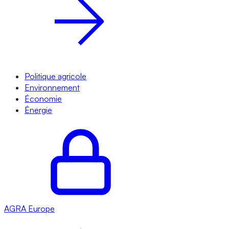
Politique agricole
Environnement
Économie
Énergie
AGRA
Europe