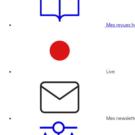
Mes revues 
Live
Mes newslett