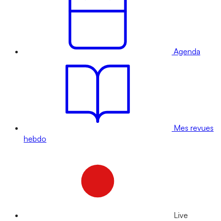
Agenda
Mes revues
hebdo
Live