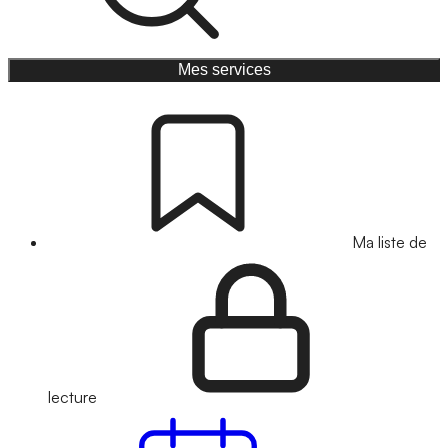
Mes services
Ma liste de
lecture