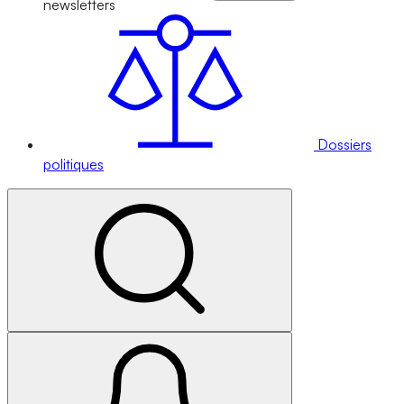
newsletters
Dossiers
politiques