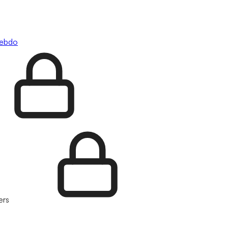
hebdo
ers