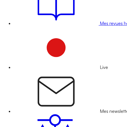
Mes revues 
Live
Mes newslett