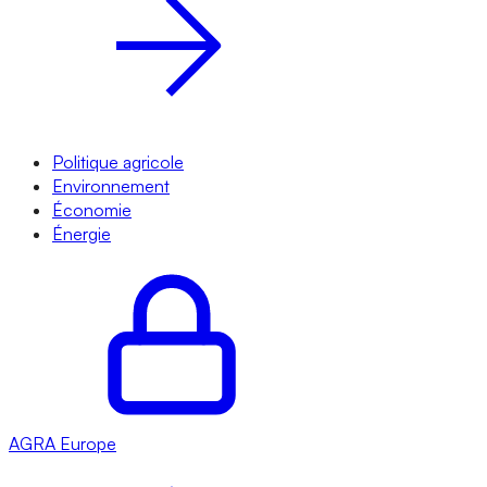
Politique agricole
Environnement
Économie
Énergie
AGRA
Europe