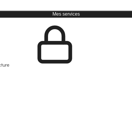
Mes services
cture