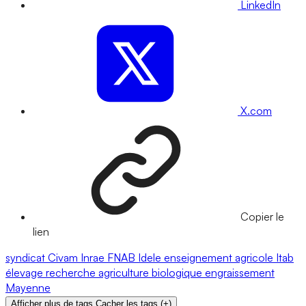
LinkedIn
X.com
Copier le
lien
syndicat
Civam
Inrae
FNAB
Idele
enseignement agricole
Itab
élevage
recherche
agriculture biologique
engraissement
Mayenne
Afficher plus de tags
Cacher les tags
(
+
)