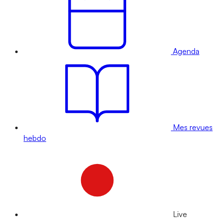
Agenda
Mes revues
hebdo
Live