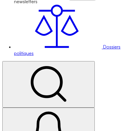
newsletters
Dossiers
politiques