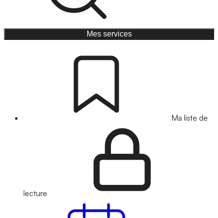
Mes services
Ma liste de
lecture