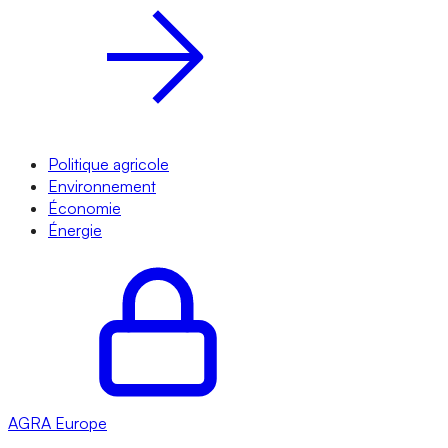
Politique agricole
Environnement
Économie
Énergie
AGRA
Europe