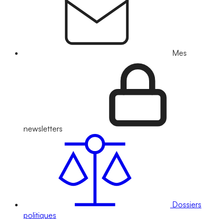
Mes
newsletters
Dossiers
politiques