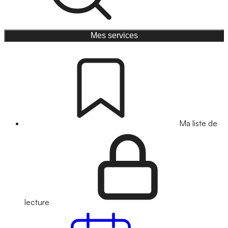
Mes services
Ma liste de
lecture