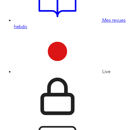
Mes revues
hebdo
Live