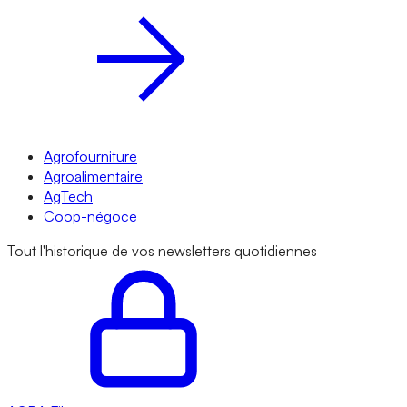
Agrofourniture
Agroalimentaire
AgTech
Coop-négoce
Tout l'historique de vos newsletters quotidiennes