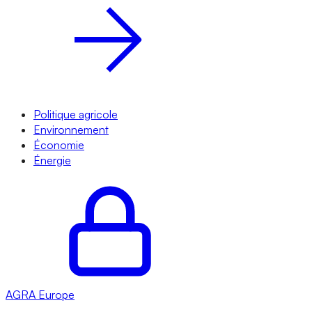
Politique agricole
Environnement
Économie
Énergie
AGRA
Europe