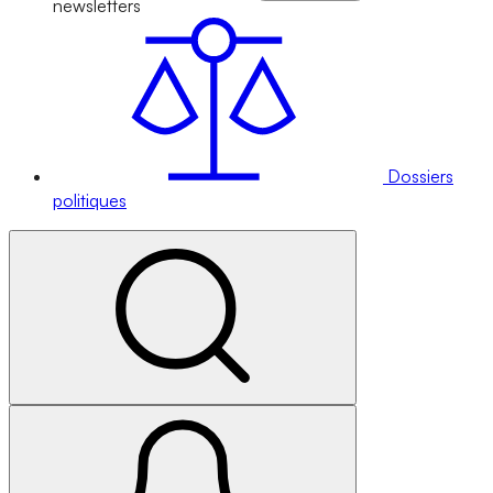
newsletters
Dossiers
politiques