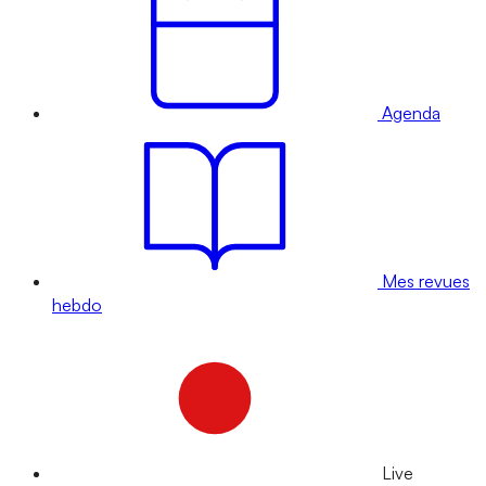
Agenda
Mes revues
hebdo
Live