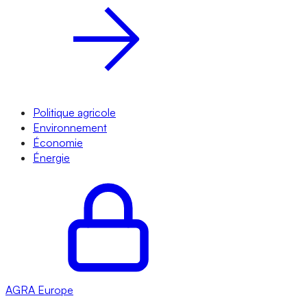
Politique agricole
Environnement
Économie
Énergie
AGRA
Europe