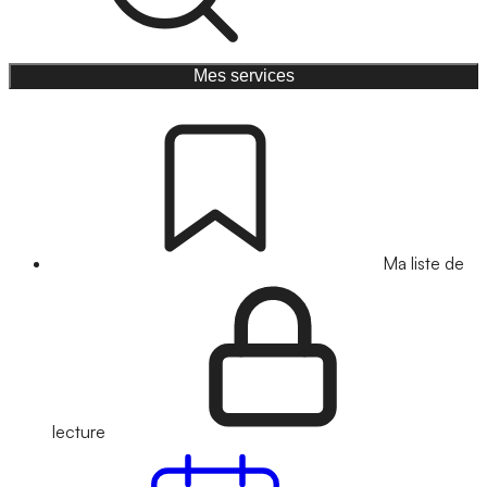
Mes services
Ma liste de
lecture