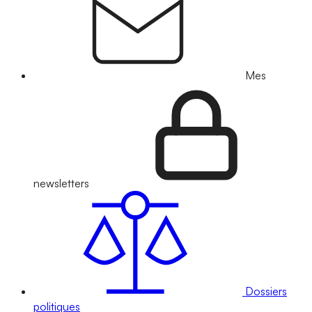
Mes
newsletters
Dossiers
politiques