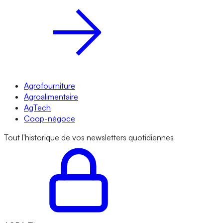
Agrofourniture
Agroalimentaire
AgTech
Coop-négoce
Tout l'historique de vos newsletters quotidiennes