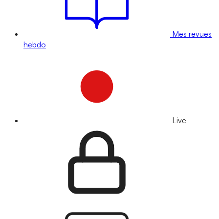
Mes revues
hebdo
Live