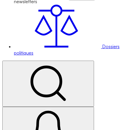
newsletters
Dossiers
politiques