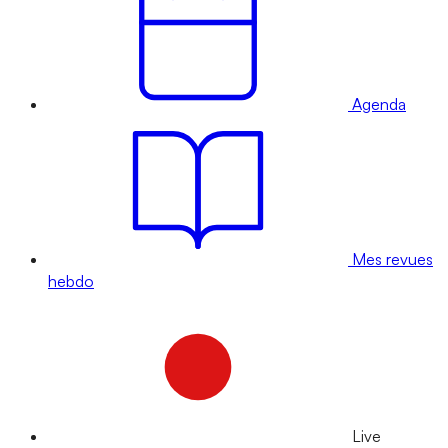
Agenda
Mes revues
hebdo
Live