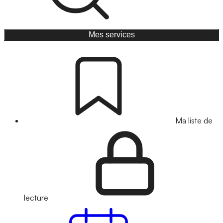
Mes services
Ma liste de
lecture