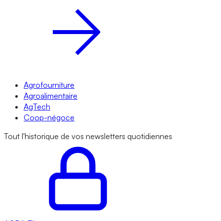
Agrofourniture
Agroalimentaire
AgTech
Coop-négoce
Tout l'historique de vos newsletters quotidiennes