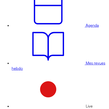
Agenda
Mes revues
hebdo
Live