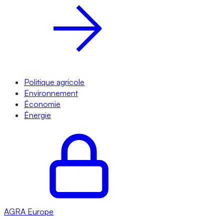
Politique agricole
Environnement
Économie
Énergie
AGRA
Europe