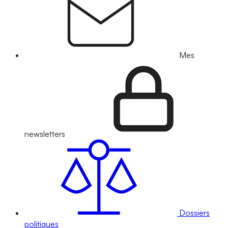
Mes
newsletters
Dossiers
politiques