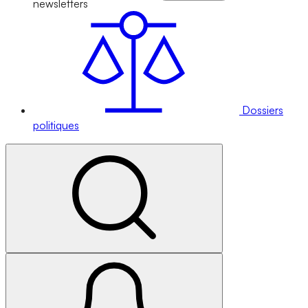
newsletters
Dossiers
politiques