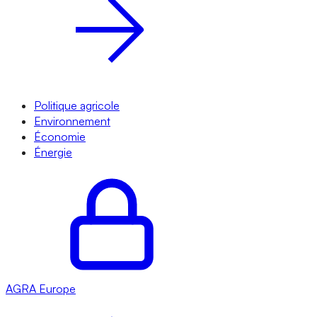
Politique agricole
Environnement
Économie
Énergie
AGRA
Europe