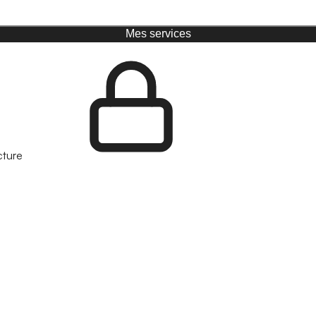
Mes services
cture