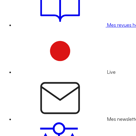
Mes revues 
Live
Mes newslett