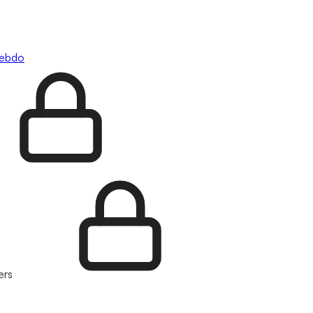
hebdo
ers