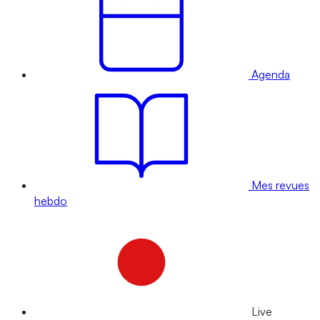
Agenda
Mes revues
hebdo
Live