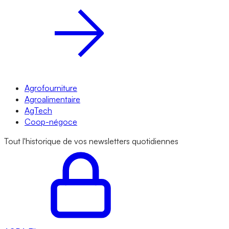
Agrofourniture
Agroalimentaire
AgTech
Coop-négoce
Tout l'historique de vos newsletters quotidiennes