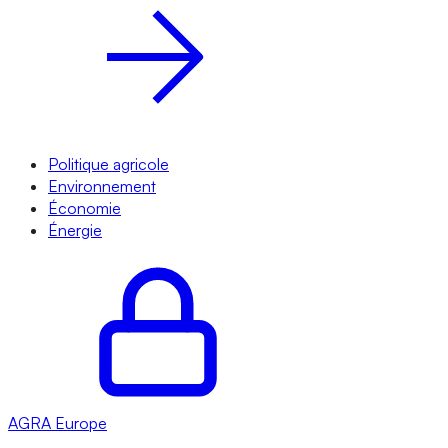
Politique agricole
Environnement
Économie
Énergie
AGRA
Europe