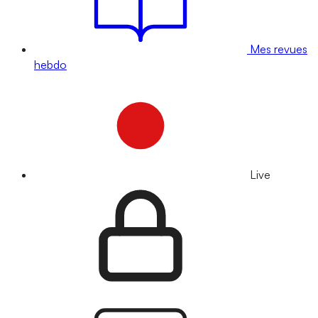
Mes revues
hebdo
Live