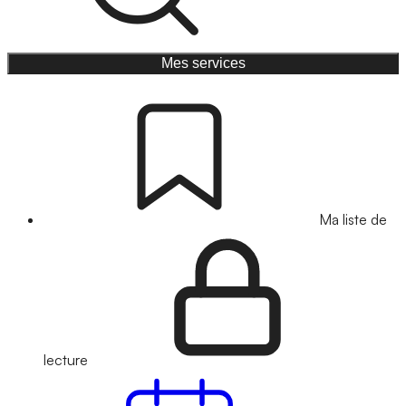
Mes services
Ma liste de
lecture