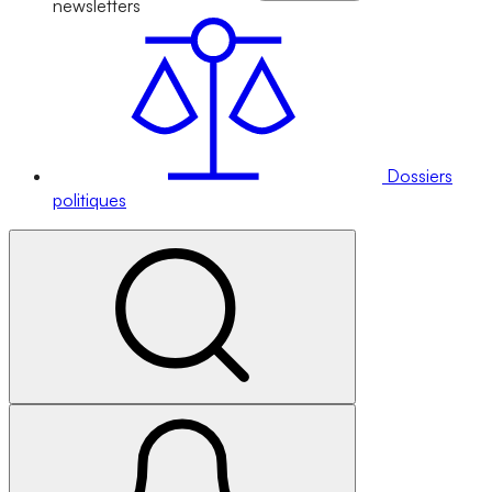
newsletters
Dossiers
politiques