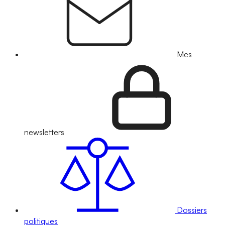
Mes
newsletters
Dossiers
politiques