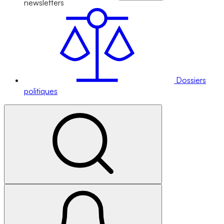
newsletters
Dossiers
politiques