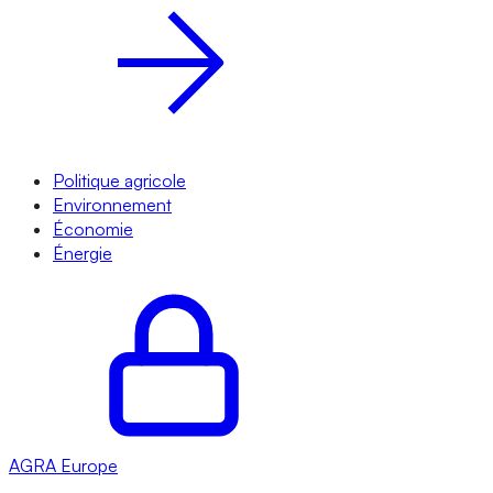
Politique agricole
Environnement
Économie
Énergie
AGRA
Europe