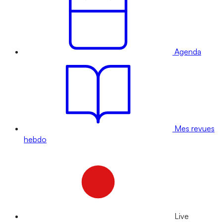
Agenda
Mes revues
hebdo
Live