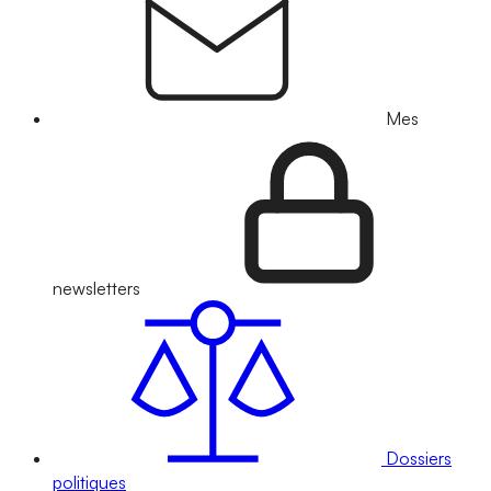
Mes
newsletters
Dossiers
politiques