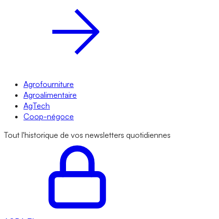
Agrofourniture
Agroalimentaire
AgTech
Coop-négoce
Tout l'historique de vos newsletters quotidiennes