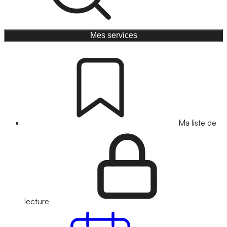
Mes services
Ma liste de
lecture