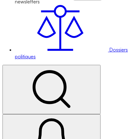
newsletters
Dossiers
politiques