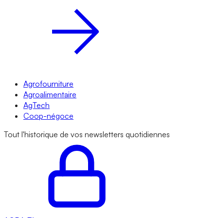
Agrofourniture
Agroalimentaire
AgTech
Coop-négoce
Tout l'historique de vos newsletters quotidiennes