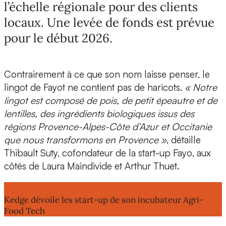
l’échelle régionale pour des clients
locaux. Une levée de fonds est prévue
pour le début 2026.
Contrairement à ce que son nom laisse penser,
le
lingot de Fayot
ne contient pas de haricots.
« Notre
lingot est composé de pois, de petit épeautre et de
lentilles, des ingrédients biologiques issus des
régions
Provence-Alpes-Côte d’Azur et Occitanie
que nous transformons en
Provence
»
, détaille
Thibault Suty, cofondateur de la start-up Fayo
, aux
côtés de
Laura Maindivide
et
Arthur Thuet
.
Lire aussi :
Kedge dévoile les start-up de son incubateur Agri-
Food Tech