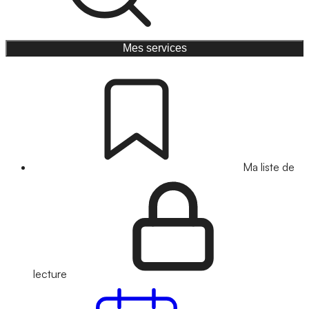
Mes services
Ma liste de
lecture