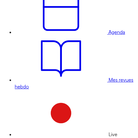
Agenda
Mes revues
hebdo
Live