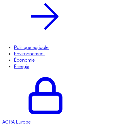
Politique agricole
Environnement
Économie
Énergie
AGRA
Europe