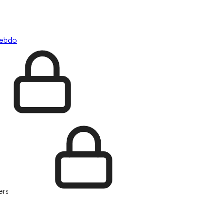
hebdo
ers