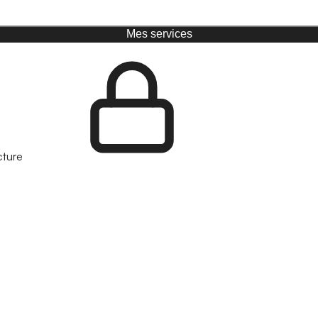
Mes services
cture