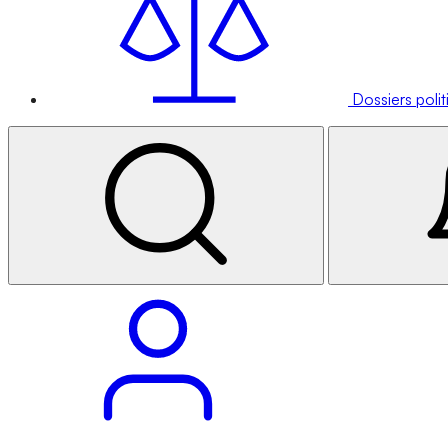
Dossiers poli