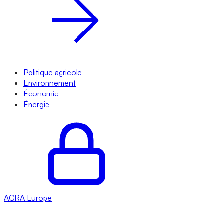
Politique agricole
Environnement
Économie
Énergie
AGRA
Europe