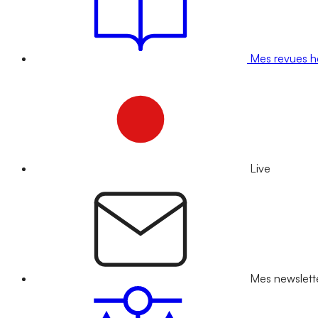
Mes revues 
Live
Mes newslett