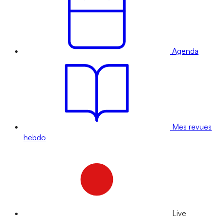
Agenda
Mes revues
hebdo
Live