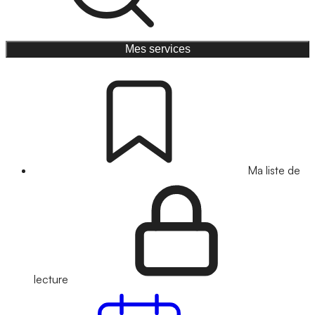
Mes services
Ma liste de
lecture