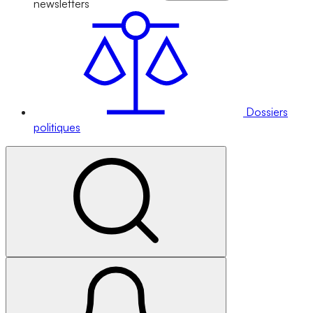
newsletters
Dossiers
politiques