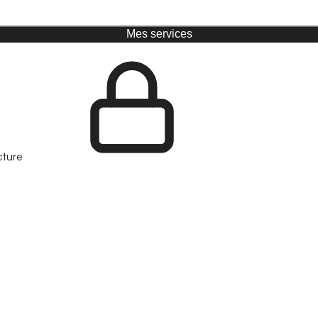
Mes services
cture