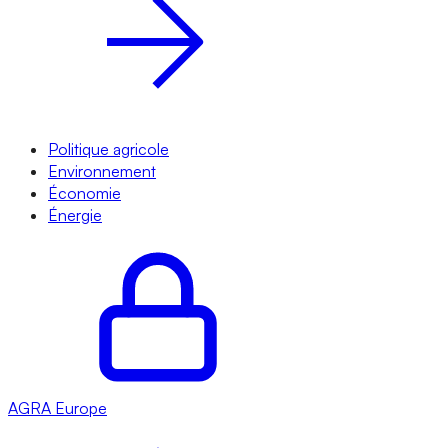
Politique agricole
Environnement
Économie
Énergie
AGRA
Europe