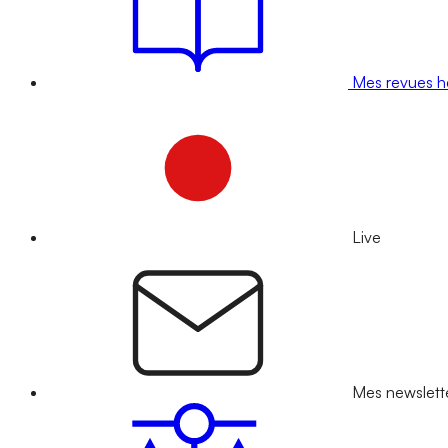
Mes revues 
Live
Mes newslett