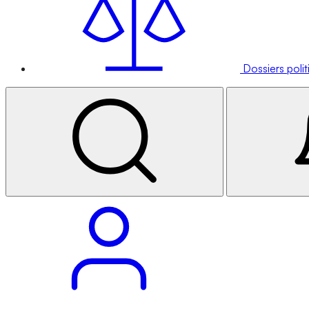
Dossiers poli