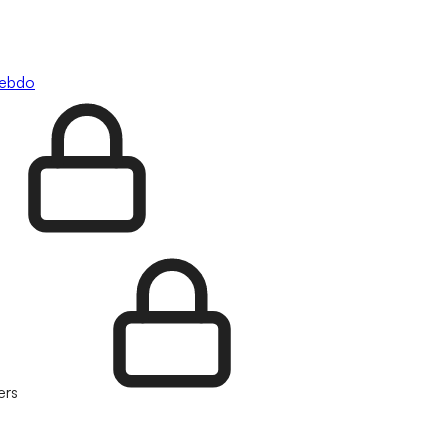
hebdo
ers