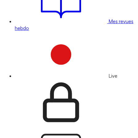
Mes revues
hebdo
Live