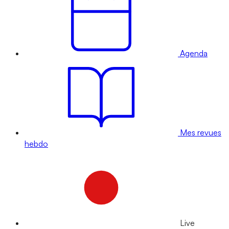
Agenda
Mes revues
hebdo
Live