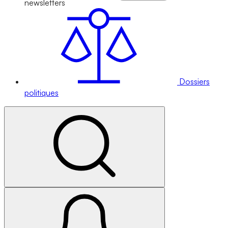
newsletters
Dossiers
politiques