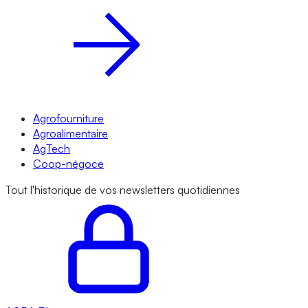
Agrofourniture
Agroalimentaire
AgTech
Coop-négoce
Tout l'historique de vos newsletters quotidiennes