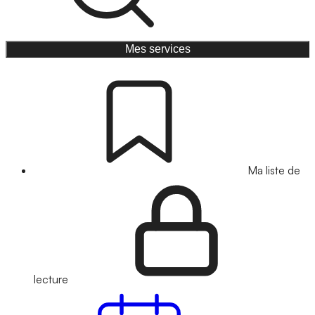
Mes services
Ma liste de
lecture