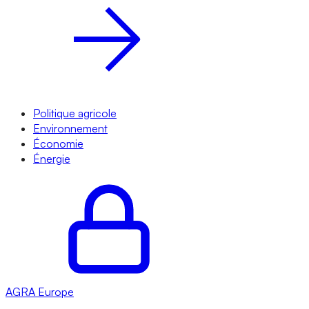
Politique agricole
Environnement
Économie
Énergie
AGRA
Europe