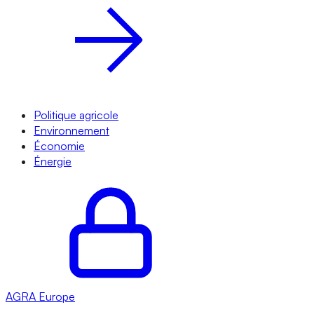
Politique agricole
Environnement
Économie
Énergie
AGRA
Europe