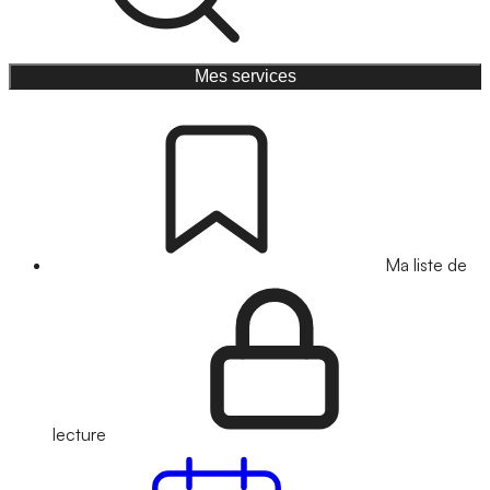
Mes services
Ma liste de
lecture