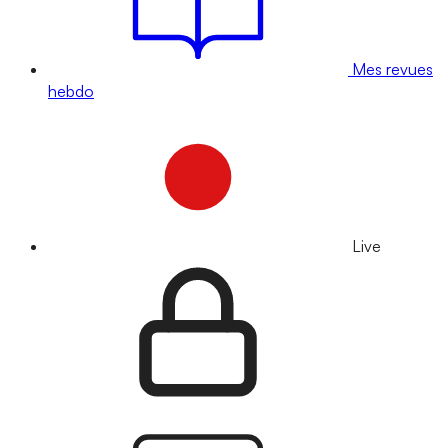
Mes revues
hebdo
Live