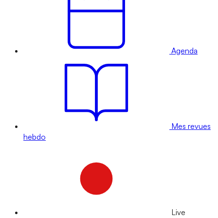
Agenda
Mes revues
hebdo
Live