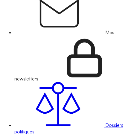
Mes
newsletters
Dossiers
politiques