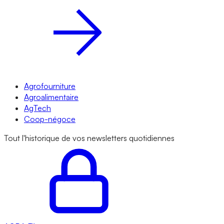
Agrofourniture
Agroalimentaire
AgTech
Coop-négoce
Tout l'historique de vos newsletters quotidiennes