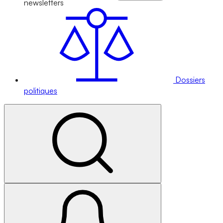
newsletters
Dossiers
politiques