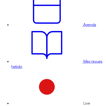
Agenda
Mes revues
hebdo
Live