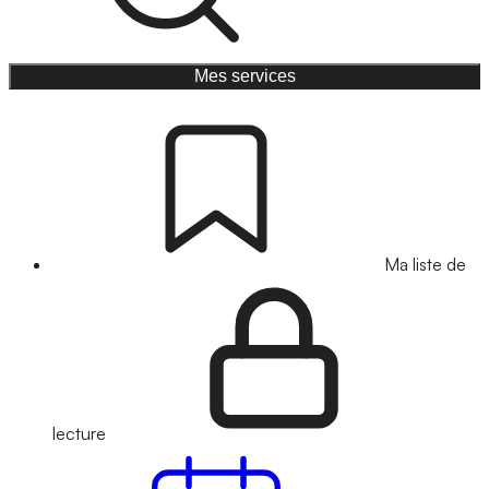
Mes services
Ma liste de
lecture