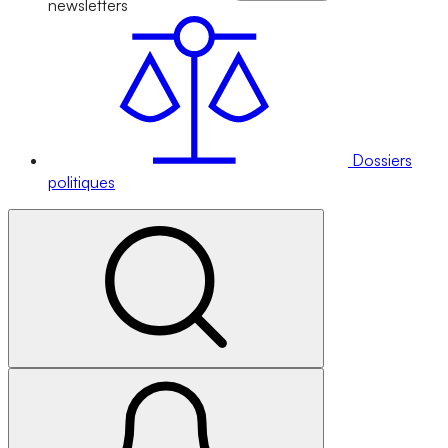
newsletters
Dossiers
politiques