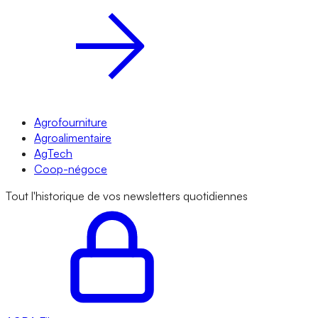
Agrofourniture
Agroalimentaire
AgTech
Coop-négoce
Tout l'historique de vos newsletters quotidiennes