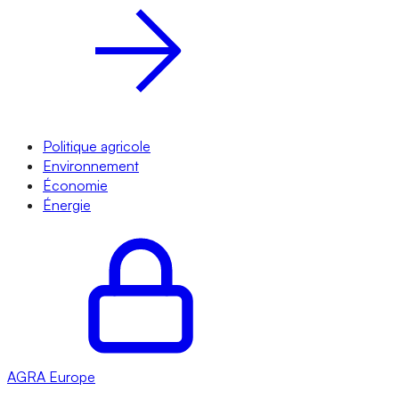
Politique agricole
Environnement
Économie
Énergie
AGRA
Europe