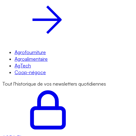
Agrofourniture
Agroalimentaire
AgTech
Coop-négoce
Tout l'historique de vos newsletters quotidiennes