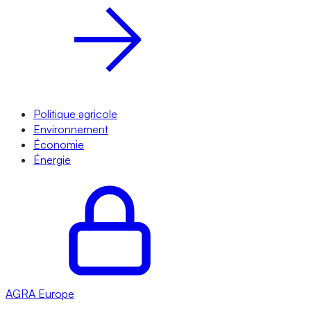
Politique agricole
Environnement
Économie
Énergie
AGRA
Europe