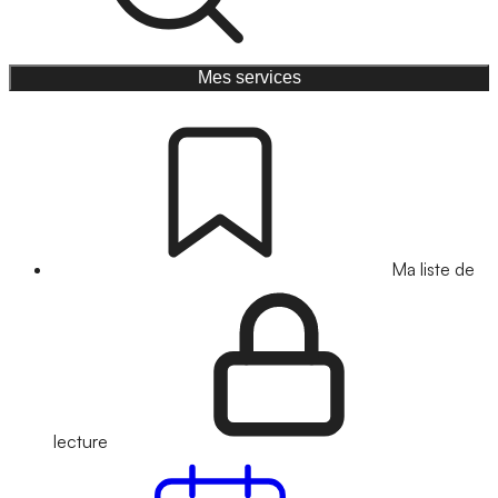
Mes services
Ma liste de
lecture