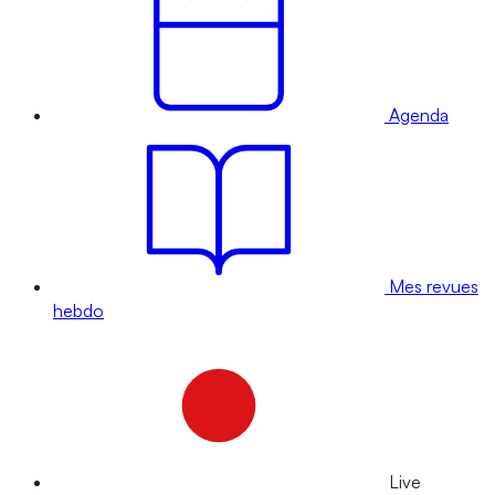
Agenda
Mes revues
hebdo
Live