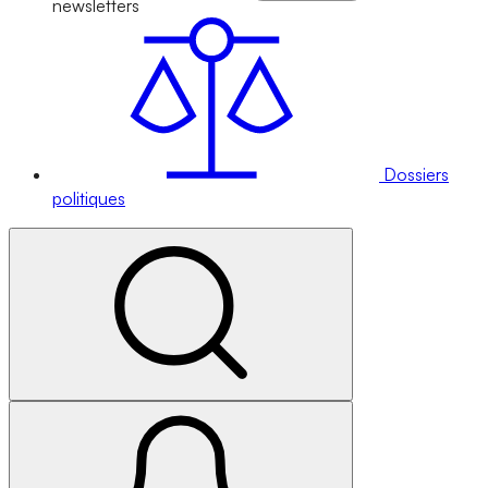
newsletters
Dossiers
politiques