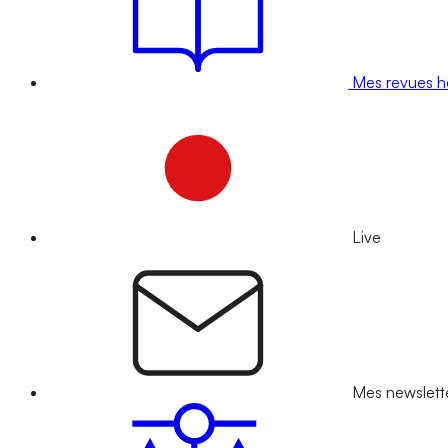
Mes revues 
Live
Mes newslett