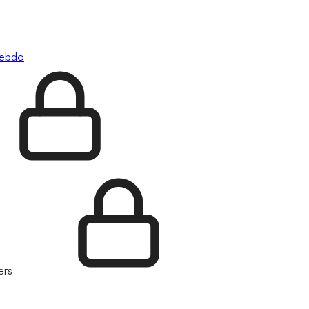
hebdo
ers