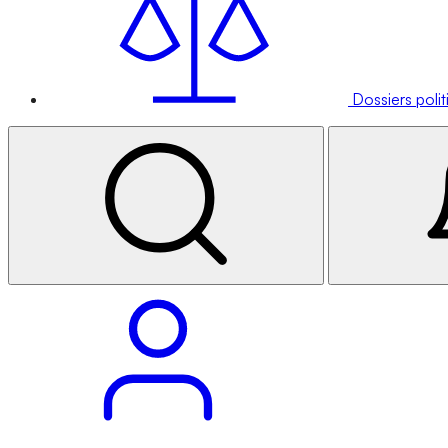
Dossiers poli