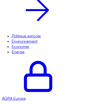
Politique agricole
Environnement
Économie
Énergie
AGRA
Europe