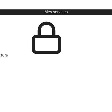
Mes services
cture