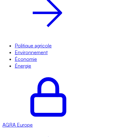
Politique agricole
Environnement
Économie
Énergie
AGRA
Europe