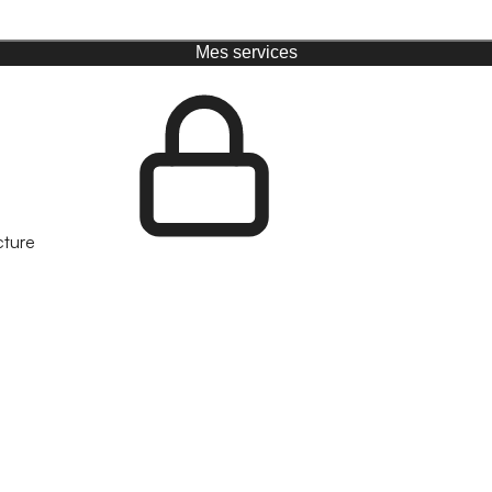
Mes services
cture