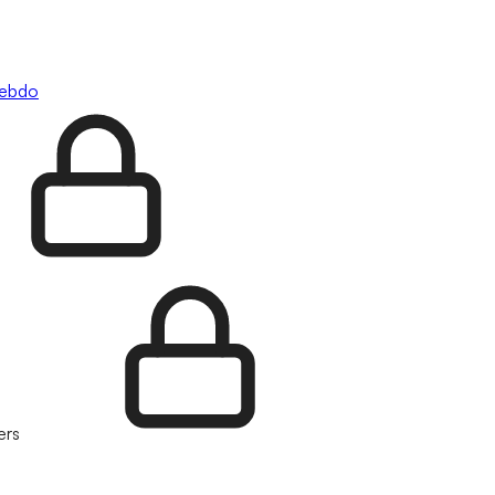
hebdo
ers