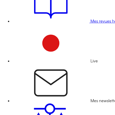
Mes revues 
Live
Mes newslett