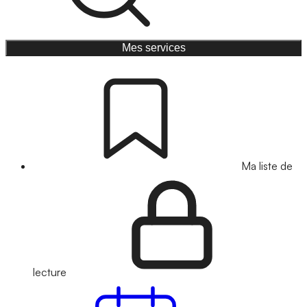
Mes services
Ma liste de
lecture