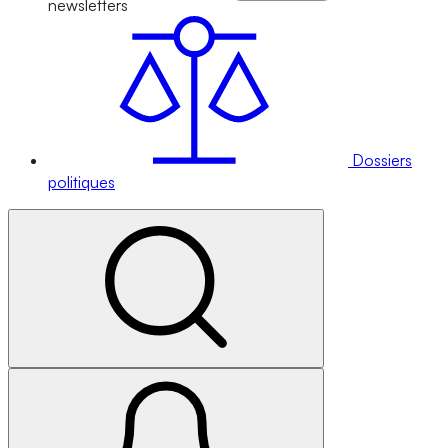
newsletters
Dossiers
politiques