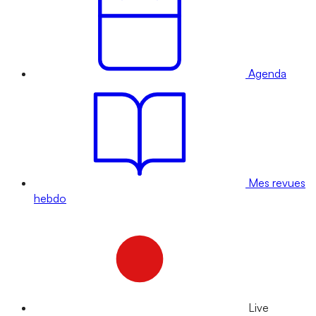
Agenda
Mes revues
hebdo
Live