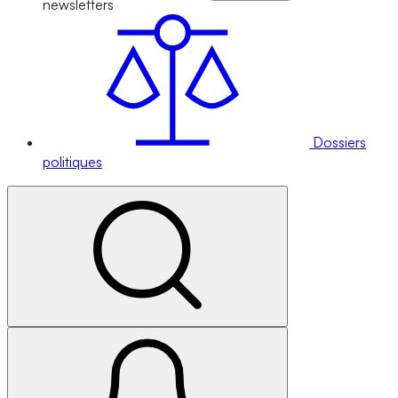
newsletters
Dossiers
politiques