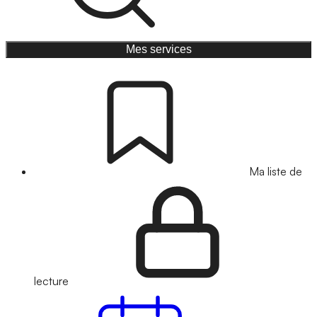
Mes services
Ma liste de
lecture