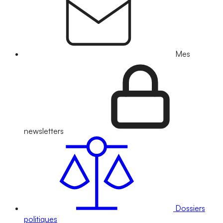
Mes
newsletters
Dossiers
politiques