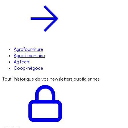
Agrofourniture
Agroalimentaire
AgTech
Coop-négoce
Tout l'historique de vos newsletters quotidiennes