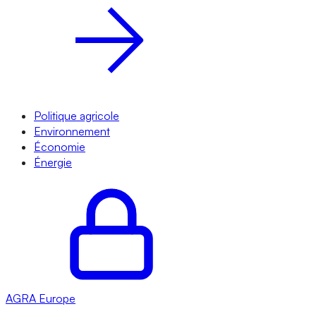
Politique agricole
Environnement
Économie
Énergie
AGRA
Europe