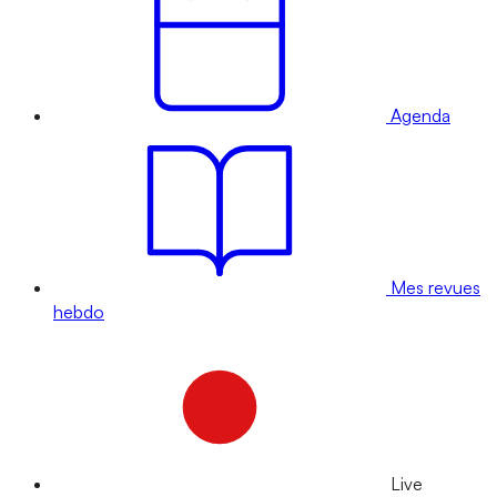
Agenda
Mes revues
hebdo
Live