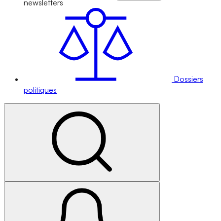
newsletters
Dossiers
politiques