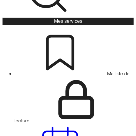
Mes services
Ma liste de
lecture