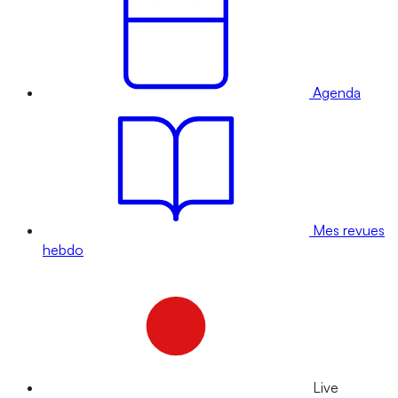
Agenda
Mes revues
hebdo
Live