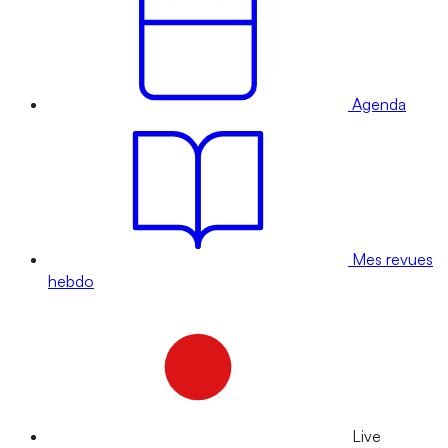
Agenda
Mes revues
hebdo
Live