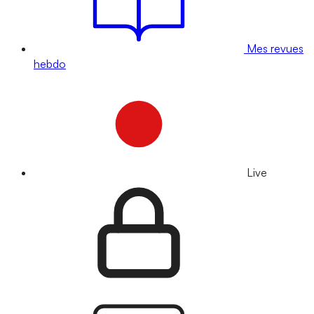
Mes revues
hebdo
Live