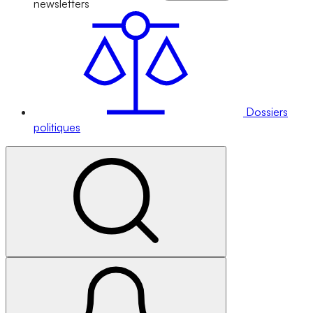
newsletters
Dossiers
politiques