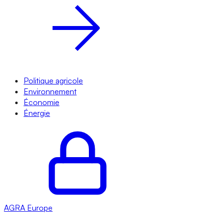
Politique agricole
Environnement
Économie
Énergie
AGRA
Europe