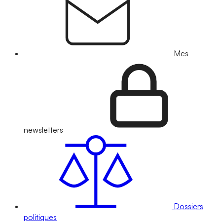
Mes
newsletters
Dossiers
politiques