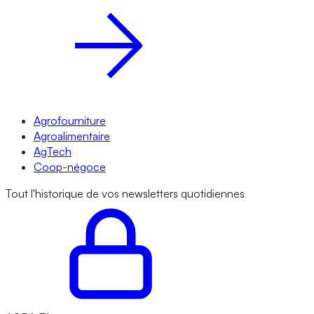
Agrofourniture
Agroalimentaire
AgTech
Coop-négoce
Tout l'historique de vos newsletters quotidiennes