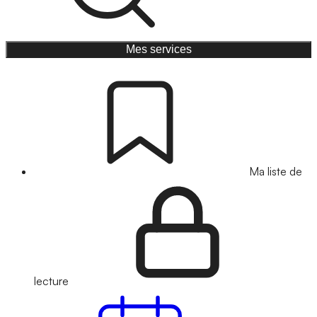
Mes services
Ma liste de
lecture