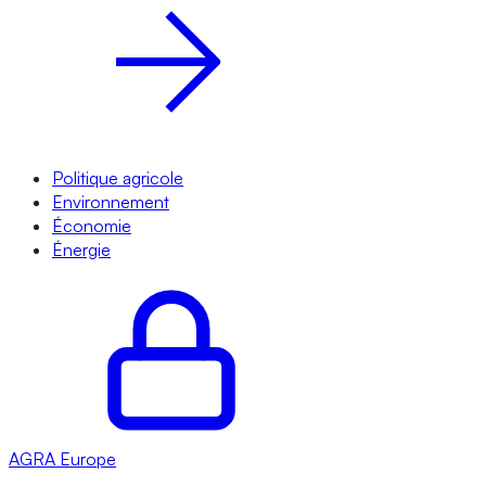
Politique agricole
Environnement
Économie
Énergie
AGRA
Europe