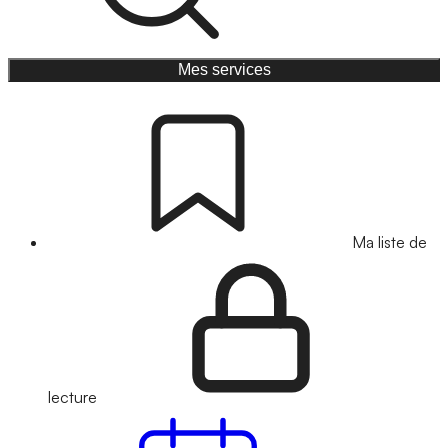
Mes services
Ma liste de
lecture