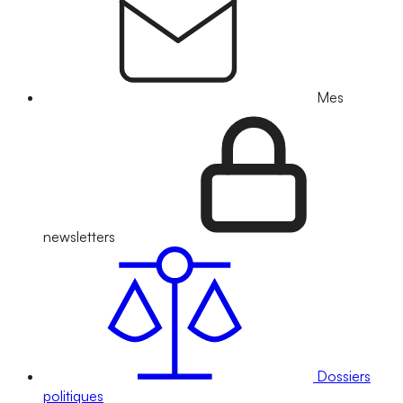
Mes
newsletters
Dossiers
politiques