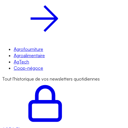
Agrofourniture
Agroalimentaire
AgTech
Coop-négoce
Tout l'historique de vos newsletters quotidiennes