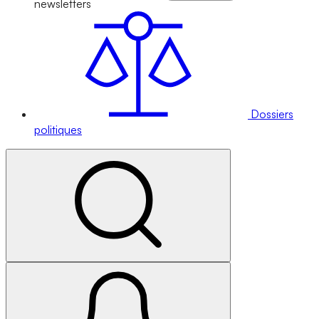
newsletters
Dossiers
politiques