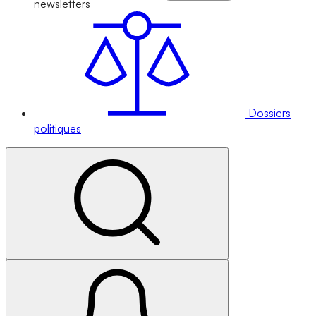
newsletters
Dossiers
politiques