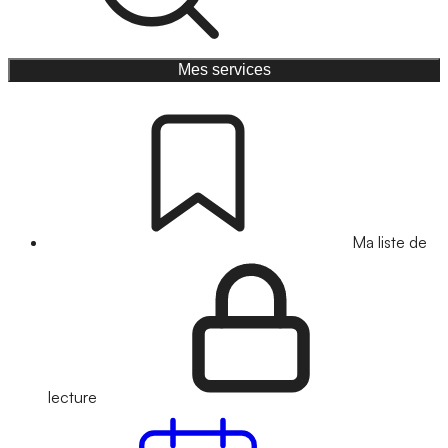
Mes services
Ma liste de
lecture