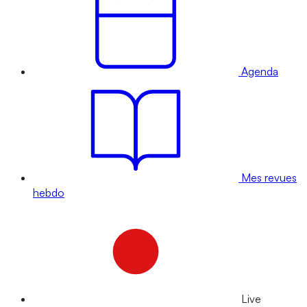
Agenda
Mes revues
hebdo
Live