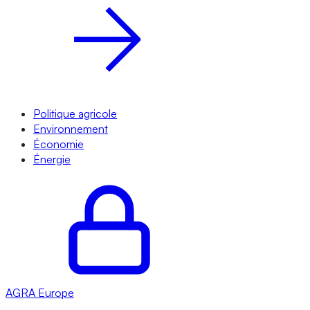
Politique agricole
Environnement
Économie
Énergie
AGRA
Europe