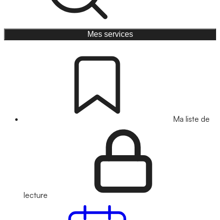
Mes services
Ma liste de
lecture