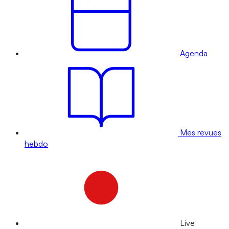
Agenda
Mes revues
hebdo
Live