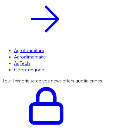
Agrofourniture
Agroalimentaire
AgTech
Coop-négoce
Tout l'historique de vos newsletters quotidiennes