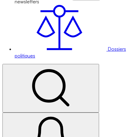
newsletters
Dossiers
politiques