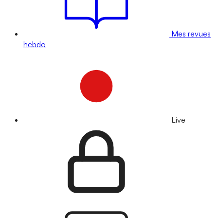
Mes revues
hebdo
Live