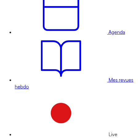
Agenda
Mes revues
hebdo
Live