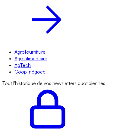
Agrofourniture
Agroalimentaire
AgTech
Coop-négoce
Tout l'historique de vos newsletters quotidiennes