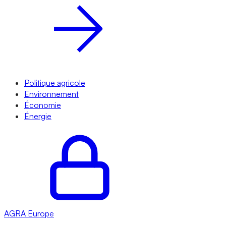
Politique agricole
Environnement
Économie
Énergie
AGRA
Europe