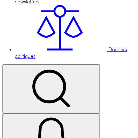
newsletters
Dossiers
politiques