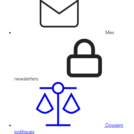
Mes
newsletters
Dossiers
politiques