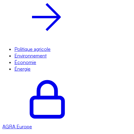
Politique agricole
Environnement
Économie
Énergie
AGRA
Europe