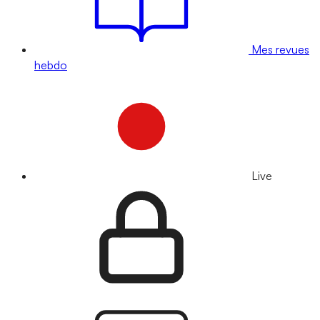
Mes revues
hebdo
Live