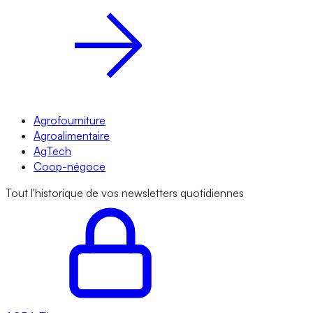
Agrofourniture
Agroalimentaire
AgTech
Coop-négoce
Tout l'historique de vos newsletters quotidiennes