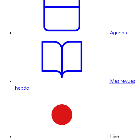
Agenda
Mes revues
hebdo
Live