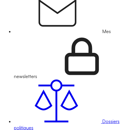
Mes
newsletters
Dossiers
politiques