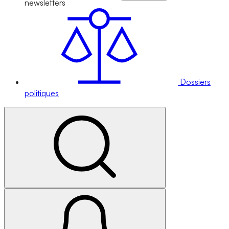
newsletters
Dossiers
politiques