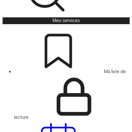
Mes services
Ma liste de
lecture