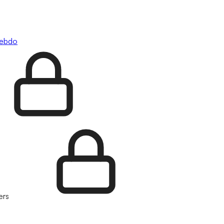
hebdo
ers