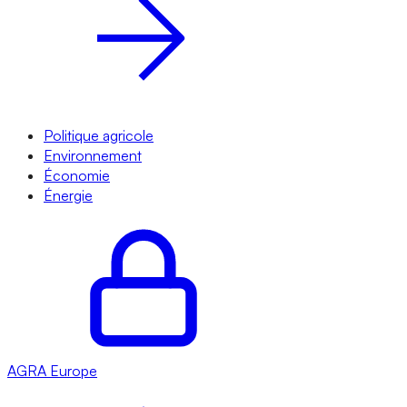
Politique agricole
Environnement
Économie
Énergie
AGRA
Europe