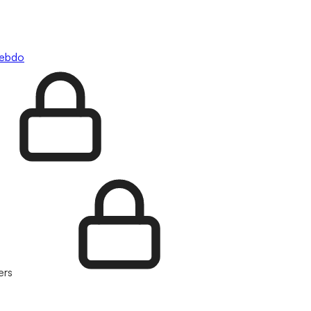
hebdo
ers