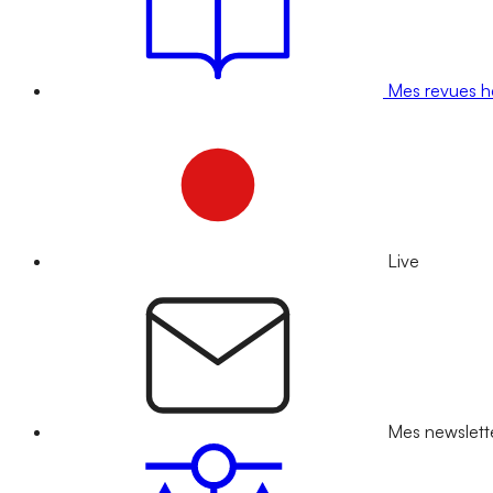
Mes revues 
Live
Mes newslett