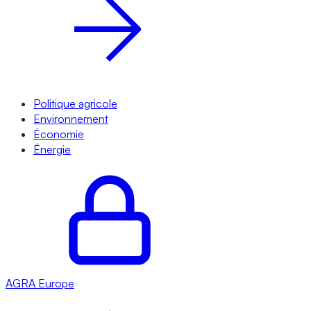
Politique agricole
Environnement
Économie
Énergie
AGRA
Europe