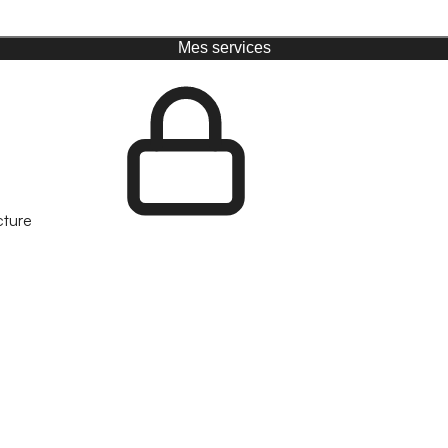
Mes services
cture