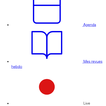
Agenda
Mes revues
hebdo
Live