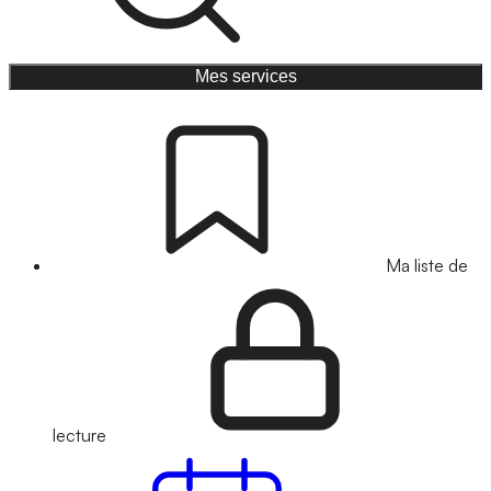
Mes services
Ma liste de
lecture