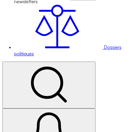
newsletters
Dossiers
politiques