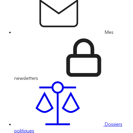
Mes
newsletters
Dossiers
politiques