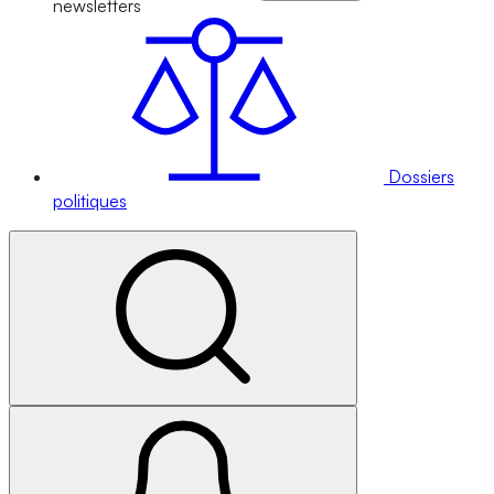
newsletters
Dossiers
politiques