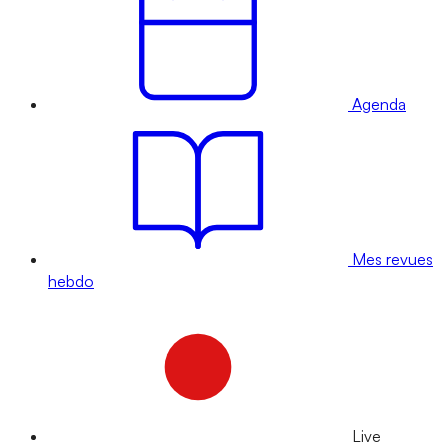
Agenda
Mes revues
hebdo
Live