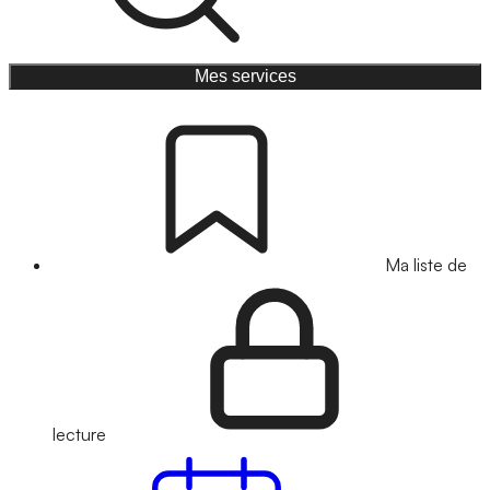
Mes services
Ma liste de
lecture