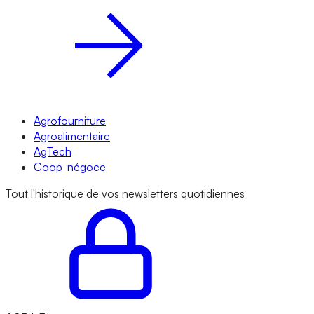
Agrofourniture
Agroalimentaire
AgTech
Coop-négoce
Tout l'historique de vos newsletters quotidiennes