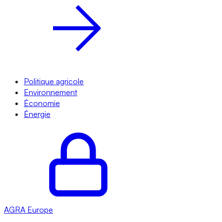
Politique agricole
Environnement
Économie
Énergie
AGRA
Europe