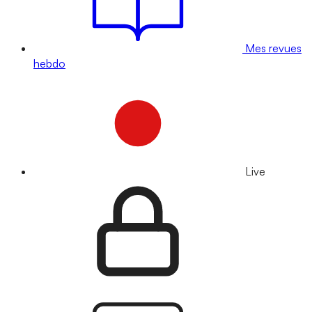
Mes revues
hebdo
Live